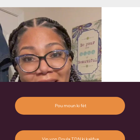
Pou moun ki fèt
Vin yon Doula TDN ki kalifye