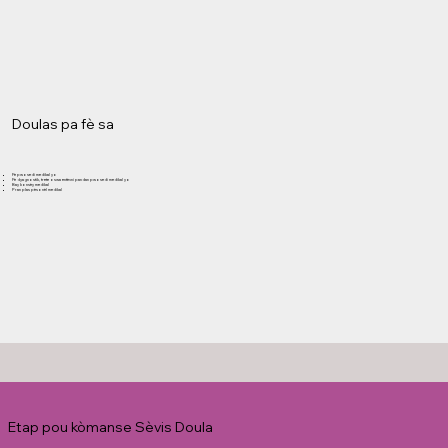
Doulas pa fè sa
Fè pwosedi medikal yo
Fè dyagnostik, trete oswa entèvni pandan pwosedi medikal yo
Bay konsèy medikal
Pran plas pèsonèl medikal
Etap pou kòmanse Sèvis Doula