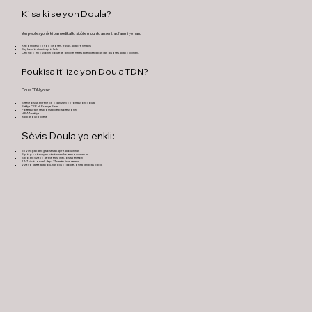
Ki sa ki se yon Doula?
Yon pwofesyonèl ki pa medikal ki sipòte moun ki ansent ak fanmi yo nan:
Reponn kesyon sou gwosès, travay, ak apre nesans
Bay konfò atravè sipò fizik
Ofri sipò emosyonèl pou ede diminye estrès ak enkyetid pandan gwosès ak akouchman.
Poukisa itilize yon Doula TDN?
Doula TDN yo se:
Sètifye oswa antrene pa òganizasyon fòmasyon doula
Sètifye CPR ak Premye Swen
Pote asirans responsablite pwofesyonèl
HIPAA sètifye
Background tcheke
Sèvis Doula yo enkli:
1:1 Vizit pandan gwosès ak apre akouchman
Sipò pou travay an pèsòn nan kote akouchman an
Sipò ant vizit yo atravè tèks, imèl, oswa telefòn
24/7 sipò on-call depi 37 semèn jiska nesans
Vizit yo ka fèt lakay ou, nan biwo doktè, oswa nan plas piblik